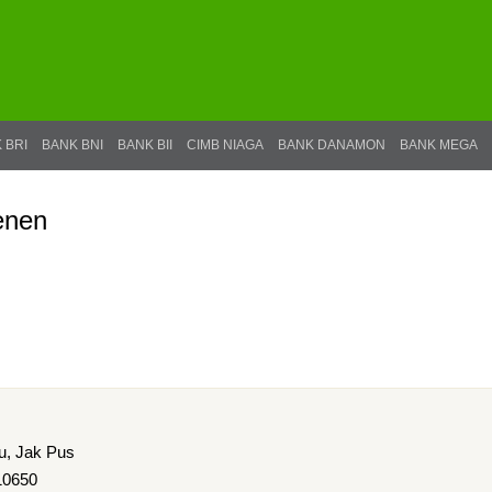
 BRI
BANK BNI
BANK BII
CIMB NIAGA
BANK DANAMON
BANK MEGA
enen
u, Jak Pus
 10650