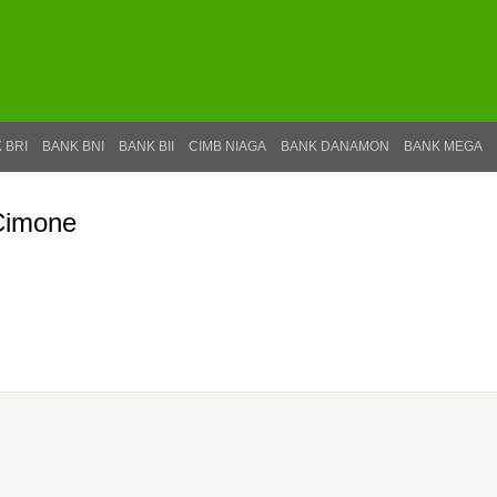
 BRI
BANK BNI
BANK BII
CIMB NIAGA
BANK DANAMON
BANK MEGA
Cimone