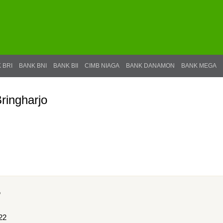
 BRI
BANK BNI
BANK BII
CIMB NIAGA
BANK DANAMON
BANK MEGA
ingharjo
o
22