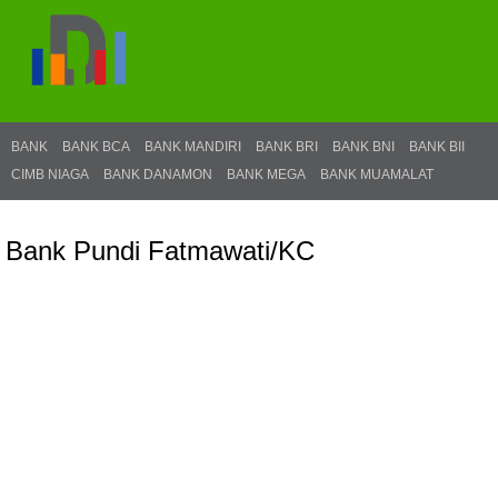
BANK
BANK BCA
BANK MANDIRI
BANK BRI
BANK BNI
BANK BII
CIMB NIAGA
BANK DANAMON
BANK MEGA
BANK MUAMALAT
Bank Pundi Fatmawati/KC