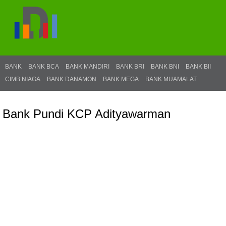
BANK
BANK BCA
BANK MANDIRI
BANK BRI
BANK BNI
BANK BII
CIMB NIAGA
BANK DANAMON
BANK MEGA
BANK MUAMALAT
Bank Pundi KCP Adityawarman