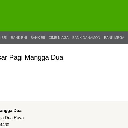
 BRI
BANK BNI
BANK BII
CIMB NIAGA
BANK DANAMON
BANK MEGA
ar Pagi Mangga Dua
Mangga Dua
gga Dua Raya
14430