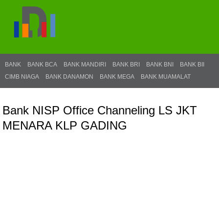
BANK
BANK BCA
BANK MANDIRI
BANK BRI
BANK BNI
BANK BII
CIMB NIAGA
BANK DANAMON
BANK MEGA
BANK MUAMALAT
Bank NISP Office Channeling LS JKT
MENARA KLP GADING