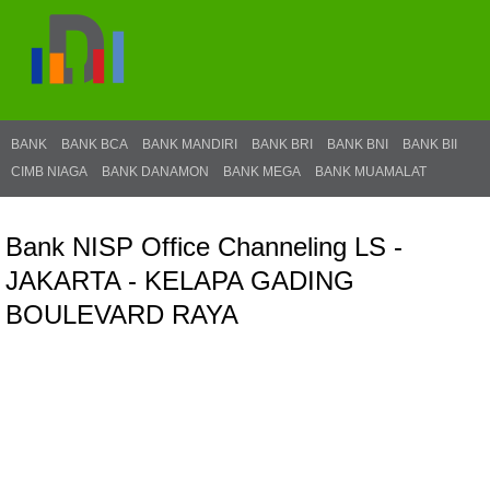
BANK
BANK BCA
BANK MANDIRI
BANK BRI
BANK BNI
BANK BII
CIMB NIAGA
BANK DANAMON
BANK MEGA
BANK MUAMALAT
Bank NISP Office Channeling LS -
JAKARTA - KELAPA GADING
BOULEVARD RAYA