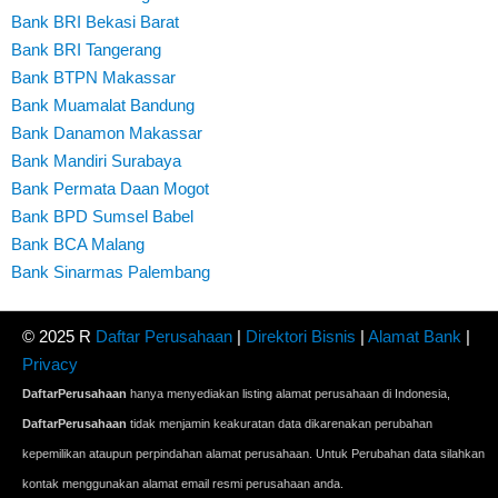
Bank BRI Bekasi Barat
Bank BRI Tangerang
Bank BTPN Makassar
Bank Muamalat Bandung
Bank Danamon Makassar
Bank Mandiri Surabaya
Bank Permata Daan Mogot
Bank BPD Sumsel Babel
Bank BCA Malang
Bank Sinarmas Palembang
© 2025 R
Daftar Perusahaan
|
Direktori Bisnis
|
Alamat Bank
|
Privacy
DaftarPerusahaan
hanya menyediakan listing alamat perusahaan di Indonesia,
DaftarPerusahaan
tidak menjamin keakuratan data dikarenakan perubahan
kepemilikan ataupun perpindahan alamat perusahaan. Untuk Perubahan data silahkan
kontak menggunakan alamat email resmi perusahaan anda.