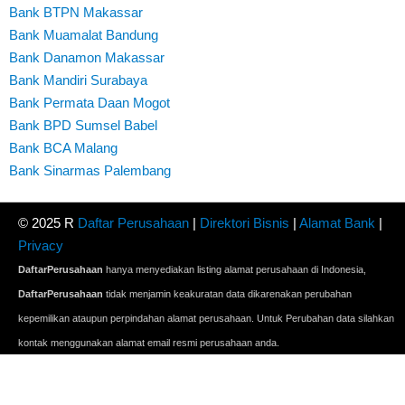
Bank BTPN Makassar
Bank Muamalat Bandung
Bank Danamon Makassar
Bank Mandiri Surabaya
Bank Permata Daan Mogot
Bank BPD Sumsel Babel
Bank BCA Malang
Bank Sinarmas Palembang
© 2025 R
Daftar Perusahaan
|
Direktori Bisnis
|
Alamat Bank
|
Privacy
DaftarPerusahaan
hanya menyediakan listing alamat perusahaan di Indonesia,
DaftarPerusahaan
tidak menjamin keakuratan data dikarenakan perubahan
kepemilikan ataupun perpindahan alamat perusahaan. Untuk Perubahan data silahkan
kontak menggunakan alamat email resmi perusahaan anda.