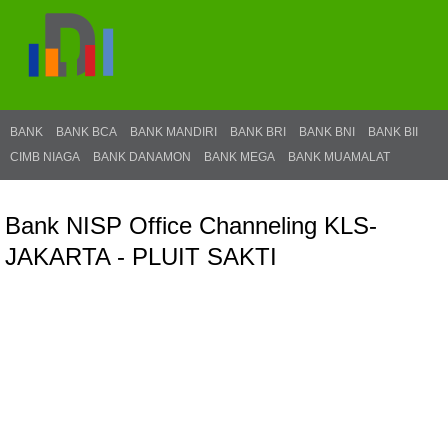
BANK
BANK BCA
BANK MANDIRI
BANK BRI
BANK BNI
BANK BII
CIMB NIAGA
BANK DANAMON
BANK MEGA
BANK MUAMALAT
Bank NISP Office Channeling KLS-
JAKARTA - PLUIT SAKTI