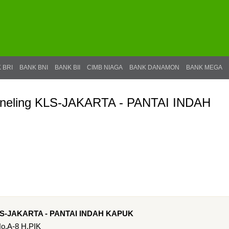
 BRI
BANK BNI
BANK BII
CIMB NIAGA
BANK DANAMON
BANK MEGA
nneling KLS-JAKARTA - PANTAI INDAH
KLS-JAKARTA - PANTAI INDAH KAPUK
No.A-8 H,PIK