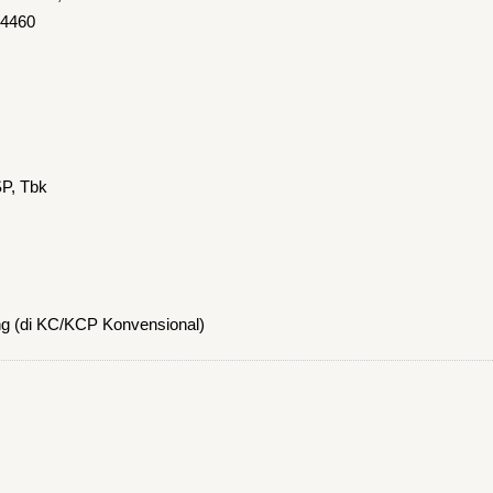
14460
P, Tbk
ng (di KC/KCP Konvensional)