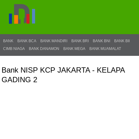
BANK
BANK BCA
BANK MANDIRI
BANK BRI
BANK BNI
BANK BII
CIMB NIAGA
BANK DANAMON
BANK MEGA
BANK MUAMALAT
Bank NISP KCP JAKARTA - KELAPA
GADING 2