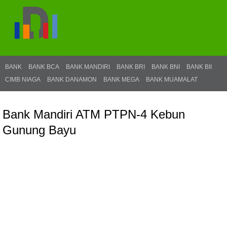
BANK
BANK BCA
BANK MANDIRI
BANK BRI
BANK BNI
BANK BII
CIMB NIAGA
BANK DANAMON
BANK MEGA
BANK MUAMALAT
Bank Mandiri ATM PTPN-4 Kebun
Gunung Bayu