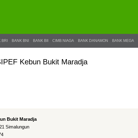
 BRI
BANK BNI
BANK BII
CIMB NIAGA
BANK DANAMON
BANK MEGA
IPEF Kebun Bukit Maradja
un Bukit Maradja
21 Simalungun
74