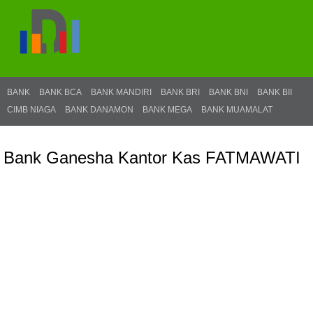
BANK
BANK BCA
BANK MANDIRI
BANK BRI
BANK BNI
BANK BII
CIMB NIAGA
BANK DANAMON
BANK MEGA
BANK MUAMALAT
Bank Ganesha Kantor Kas FATMAWATI