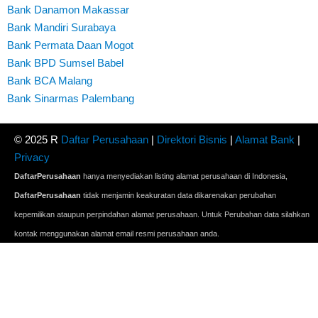
Bank Danamon Makassar
Bank Mandiri Surabaya
Bank Permata Daan Mogot
Bank BPD Sumsel Babel
Bank BCA Malang
Bank Sinarmas Palembang
© 2025 R
Daftar Perusahaan
|
Direktori Bisnis
|
Alamat Bank
|
Privacy
DaftarPerusahaan
hanya menyediakan listing alamat perusahaan di Indonesia,
DaftarPerusahaan
tidak menjamin keakuratan data dikarenakan perubahan
kepemilikan ataupun perpindahan alamat perusahaan. Untuk Perubahan data silahkan
kontak menggunakan alamat email resmi perusahaan anda.