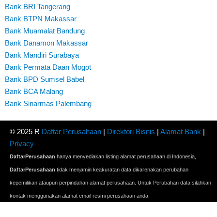
Bank BRI Tangerang
Bank BTPN Makassar
Bank Muamalat Bandung
Bank Danamon Makassar
Bank Mandiri Surabaya
Bank Permata Daan Mogot
Bank BPD Sumsel Babel
Bank BCA Malang
Bank Sinarmas Palembang
© 2025 R
Daftar Perusahaan
|
Direktori Bisnis
|
Alamat Bank
|
Privacy
DaftarPerusahaan
hanya menyediakan listing alamat perusahaan di Indonesia,
DaftarPerusahaan
tidak menjamin keakuratan data dikarenakan perubahan
kepemilikan ataupun perpindahan alamat perusahaan. Untuk Perubahan data silahkan
kontak menggunakan alamat email resmi perusahaan anda.