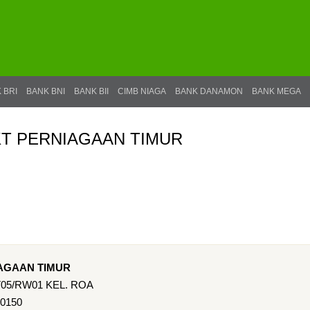
 BRI
BANK BNI
BANK BII
CIMB NIAGA
BANK DANAMON
BANK MEGA
KT PERNIAGAAN TIMUR
IAGAAN TIMUR
05/RW01 KEL. ROA
10150