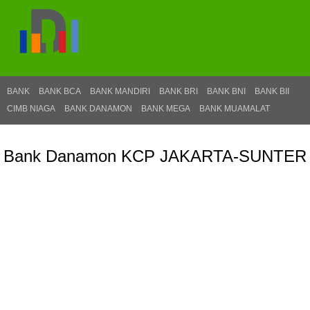
BANK
BANK BCA
BANK MANDIRI
BANK BRI
BANK BNI
BANK BII
CIMB NIAGA
BANK DANAMON
BANK MEGA
BANK MUAMALAT
Bank Danamon KCP JAKARTA-SUNTER