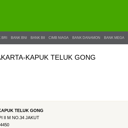
 BRI
BANK BNI
BANK BII
CIMB NIAGA
BANK DANAMON
BANK MEGA
JAKARTA-KAPUK TELUK GONG
-KAPUK TELUK GONG
 II M NO.34 JAKUT
14450