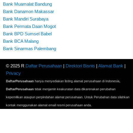
Bank Muamalat Bandung
Bank Danamon Makassar
Bank Mandiri Surabaya
Bank Permata Daan Mogot
Bank BPD Sumsel Babel
Bank BCA Malang
Bank Sinarmas Palembang
© 2025 R
Daftar Perusahaan
|
Direktori Bisnis
|
Alamat Bank
|
Privacy
DaftarPerusahaan
hanya menyediakan listing alamat perusahaan di Indonesia,
DaftarPerusahaan
tidak menjamin keakuratan data dikarenakan perubahan
kepemilikan ataupun perpindahan alamat perusahaan. Untuk Perubahan data silahkan
kontak menggunakan alamat email resmi perusahaan anda.