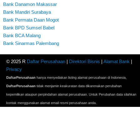
Bank Danamon Makassar
Bank Mandiri Surabaya
Bank Permata Daan Mogot
Bank BPD Sumsel Babel
Bank BCA Malang
Bank Sinarmas Palembang
© 2025 R
Daftar Perusahaan
|
Direktori Bisnis
|
Alamat Bank
|
Privacy
DaftarPerusahaan
hanya menyediakan listing alamat perusahaan di Indonesia,
DaftarPerusahaan
tidak menjamin keakuratan data dikarenakan perubahan
kepemilikan ataupun perpindahan alamat perusahaan. Untuk Perubahan data silahkan
kontak menggunakan alamat email resmi perusahaan anda.