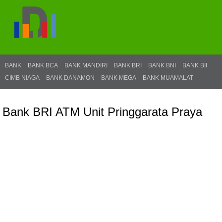
BANK
BANK BCA
BANK MANDIRI
BANK BRI
BANK BNI
BANK BII
CIMB NIAGA
BANK DANAMON
BANK MEGA
BANK MUAMALAT
Bank BRI ATM Unit Pringgarata Praya