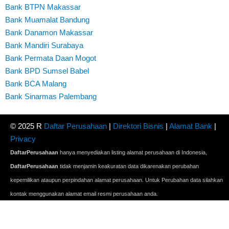
Bank BTPN Makassar
Bank Muamalat Bandung
Bank Danamon Makassar
Bank Mandiri Surabaya
Bank Permata Daan Mogot
Bank BPD Sumsel Babel
Bank BCA Malang
Bank Sinarmas Palembang
© 2025 R
Daftar Perusahaan
|
Direktori Bisnis
|
Alamat Bank
|
Privacy
DaftarPerusahaan
hanya menyediakan listing alamat perusahaan di Indonesia,
DaftarPerusahaan
tidak menjamin keakuratan data dikarenakan perubahan
kepemilikan ataupun perpindahan alamat perusahaan. Untuk Perubahan data silahkan
kontak menggunakan alamat email resmi perusahaan anda.