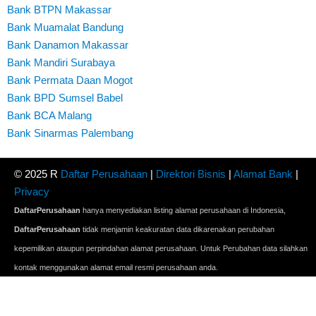
Bank BTPN Makassar
Bank Muamalat Bandung
Bank Danamon Makassar
Bank Mandiri Surabaya
Bank Permata Daan Mogot
Bank BPD Sumsel Babel
Bank BCA Malang
Bank Sinarmas Palembang
© 2025 R
Daftar Perusahaan
|
Direktori Bisnis
|
Alamat Bank
|
Privacy
DaftarPerusahaan
hanya menyediakan listing alamat perusahaan di Indonesia,
DaftarPerusahaan
tidak menjamin keakuratan data dikarenakan perubahan
kepemilikan ataupun perpindahan alamat perusahaan. Untuk Perubahan data silahkan
kontak menggunakan alamat email resmi perusahaan anda.