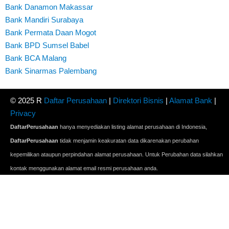
Bank Danamon Makassar
Bank Mandiri Surabaya
Bank Permata Daan Mogot
Bank BPD Sumsel Babel
Bank BCA Malang
Bank Sinarmas Palembang
© 2025 R
Daftar Perusahaan
|
Direktori Bisnis
|
Alamat Bank
|
Privacy
DaftarPerusahaan
hanya menyediakan listing alamat perusahaan di Indonesia,
DaftarPerusahaan
tidak menjamin keakuratan data dikarenakan perubahan
kepemilikan ataupun perpindahan alamat perusahaan. Untuk Perubahan data silahkan
kontak menggunakan alamat email resmi perusahaan anda.