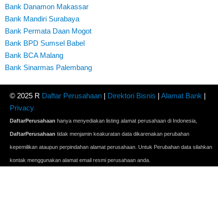
Bank Danamon Makassar
Bank Mandiri Surabaya
Bank Permata Daan Mogot
Bank BPD Sumsel Babel
Bank BCA Malang
Bank Sinarmas Palembang
© 2025 R
Daftar Perusahaan
|
Direktori Bisnis
|
Alamat Bank
|
Privacy
DaftarPerusahaan
hanya menyediakan listing alamat perusahaan di Indonesia,
DaftarPerusahaan
tidak menjamin keakuratan data dikarenakan perubahan
kepemilikan ataupun perpindahan alamat perusahaan. Untuk Perubahan data silahkan
kontak menggunakan alamat email resmi perusahaan anda.