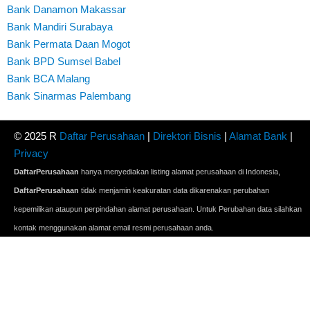
Bank Danamon Makassar
Bank Mandiri Surabaya
Bank Permata Daan Mogot
Bank BPD Sumsel Babel
Bank BCA Malang
Bank Sinarmas Palembang
© 2025 R
Daftar Perusahaan
|
Direktori Bisnis
|
Alamat Bank
|
Privacy
DaftarPerusahaan
hanya menyediakan listing alamat perusahaan di Indonesia,
DaftarPerusahaan
tidak menjamin keakuratan data dikarenakan perubahan
kepemilikan ataupun perpindahan alamat perusahaan. Untuk Perubahan data silahkan
kontak menggunakan alamat email resmi perusahaan anda.