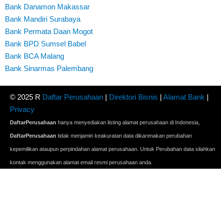
Bank Danamon Makassar
Bank Mandiri Surabaya
Bank Permata Daan Mogot
Bank BPD Sumsel Babel
Bank BCA Malang
Bank Sinarmas Palembang
© 2025 R
Daftar Perusahaan
|
Direktori Bisnis
|
Alamat Bank
|
Privacy
DaftarPerusahaan
hanya menyediakan listing alamat perusahaan di Indonesia,
DaftarPerusahaan
tidak menjamin keakuratan data dikarenakan perubahan
kepemilikan ataupun perpindahan alamat perusahaan. Untuk Perubahan data silahkan
kontak menggunakan alamat email resmi perusahaan anda.