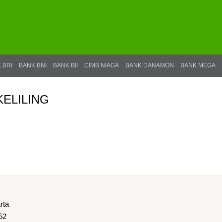
 BRI
BANK BNI
BANK BII
CIMB NIAGA
BANK DANAMON
BANK MEGA
KELILING
rta
52