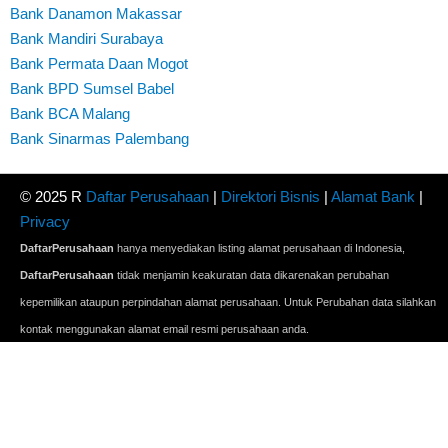
Bank Danamon Makassar
Bank Mandiri Surabaya
Bank Permata Daan Mogot
Bank BPD Sumsel Babel
Bank BCA Malang
Bank Sinarmas Palembang
© 2025 R
Daftar Perusahaan
|
Direktori Bisnis
|
Alamat Bank
|
Privacy
DaftarPerusahaan
hanya menyediakan listing alamat perusahaan di Indonesia,
DaftarPerusahaan
tidak menjamin keakuratan data dikarenakan perubahan
kepemilikan ataupun perpindahan alamat perusahaan. Untuk Perubahan data silahkan
kontak menggunakan alamat email resmi perusahaan anda.