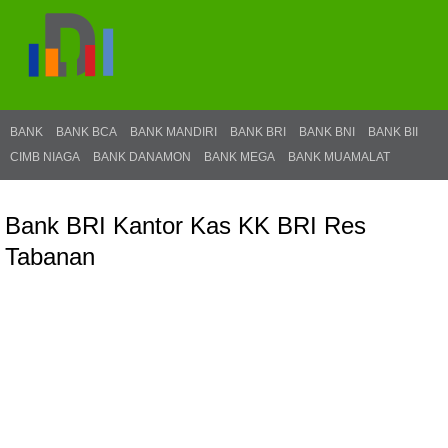
BANK
BANK BCA
BANK MANDIRI
BANK BRI
BANK BNI
BANK BII
CIMB NIAGA
BANK DANAMON
BANK MEGA
BANK MUAMALAT
Bank BRI Kantor Kas KK BRI Res
Tabanan