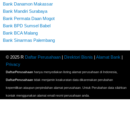
Bank Danamon Makassar
Bank Mandiri Surabaya
Bank Permata Daan Mogot
Bank BPD Sumsel Babel
Bank BCA Malang
Bank Sinarmas Palembang
© 2025 R
Daftar Perusahaan
|
Direktori Bisnis
|
Alamat Bank
|
Privacy
DaftarPerusahaan
hanya menyediakan listing alamat perusahaan di Indonesia,
DaftarPerusahaan
tidak menjamin keakuratan data dikarenakan perubahan
kepemilikan ataupun perpindahan alamat perusahaan. Untuk Perubahan data silahkan
kontak menggunakan alamat email resmi perusahaan anda.