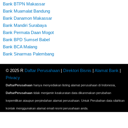
Bank BTPN Makassar
Bank Muamalat Bandung
Bank Danamon Makassar
Bank Mandiri Surabaya
Bank Permata Daan Mogot
Bank BPD Sumsel Babel
Bank BCA Malang
Bank Sinarmas Palembang
© 2025 R
Daftar Perusahaan
|
Direktori Bisnis
|
Alamat Bank
|
Privacy
DaftarPerusahaan
hanya menyediakan listing alamat perusahaan di Indonesia,
DaftarPerusahaan
tidak menjamin keakuratan data dikarenakan perubahan
kepemilikan ataupun perpindahan alamat perusahaan. Untuk Perubahan data silahkan
kontak menggunakan alamat email resmi perusahaan anda.