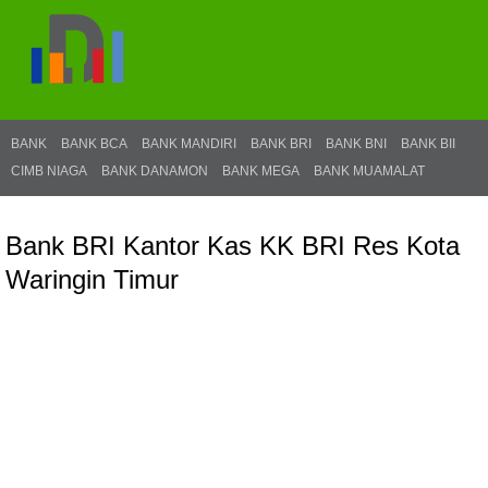
BANK
BANK BCA
BANK MANDIRI
BANK BRI
BANK BNI
BANK BII
CIMB NIAGA
BANK DANAMON
BANK MEGA
BANK MUAMALAT
Bank BRI Kantor Kas KK BRI Res Kota
Waringin Timur