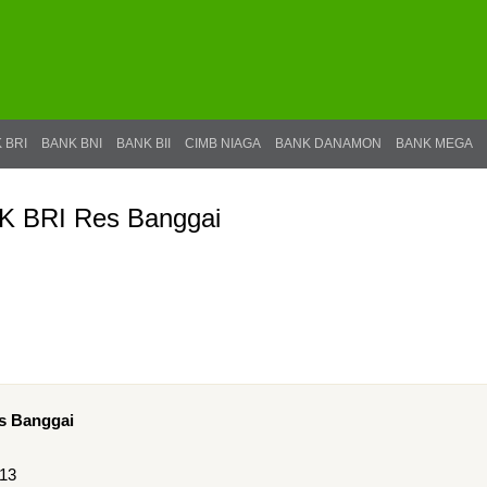
 BRI
BANK BNI
BANK BII
CIMB NIAGA
BANK DANAMON
BANK MEGA
K BRI Res Banggai
s Banggai
513