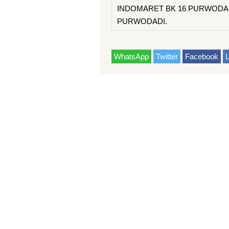
INDOMARET BK 16 PURWODADI 
PURWODADI.
WhatsApp
Twitter
Facebook
L