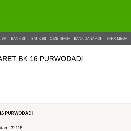
 BRI
BANK BNI
BANK BII
CIMB NIAGA
BANK DANAMON
BANK MEGA
MARET BK 16 PURWODADI
 16 PURWODADI
tan - 32116