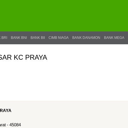
 BRI
BANK BNI
BANK BII
CIMB NIAGA
BANK DANAMON
BANK MEGA
SAR KC PRAYA
PRAYA
rat - 45084