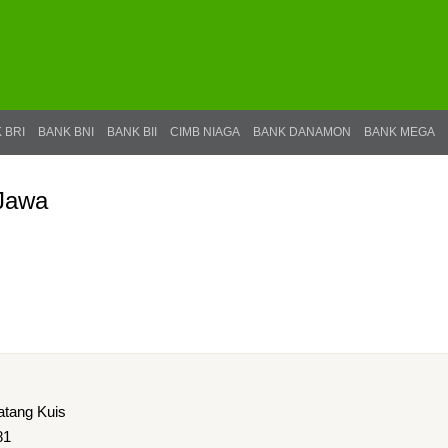
 BRI
BANK BNI
BANK BII
CIMB NIAGA
BANK DANAMON
BANK MEGA
Jawa
atang Kuis
81