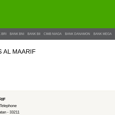
 BRI
BANK BNI
BANK BII
CIMB NIAGA
BANK DANAMON
BANK MEGA
S AL MAARIF
RIF
 Telephone
tan - 33211