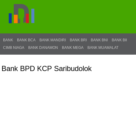
BANK
BANK BCA
BANK MANDIRI
BANK BRI
BANK BNI
BANK BII
CIMB NIAGA
BANK DANAMON
BANK MEGA
BANK MUAMALAT
Bank BPD KCP Saribudolok