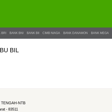
 BRI
BANK BNI
BANK BII
CIMB NIAGA
BANK DANAMON
BANK MEGA
BU BIL
K TENGAH-NTB
rat - 83511