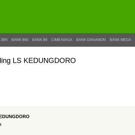
 BRI
BANK BNI
BANK BII
CIMB NIAGA
BANK DANAMON
BANK MEGA
nneling LS KEDUNGDORO
S KEDUNGDORO
a