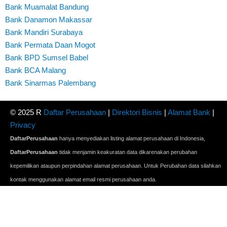
Bank Muamalat Bandung
Bank Danamon Makassar
Bank Mandiri Surabaya
Bank Permata Daan Mogot
Bank BPD Sumsel Babel
Bank BCA Malang
Bank Sinarmas Palembang
© 2025 R
Daftar Perusahaan
|
Direktori Bisnis
|
Alamat Bank
|
Privacy
DaftarPerusahaan
hanya menyediakan listing alamat perusahaan di Indonesia,
DaftarPerusahaan
tidak menjamin keakuratan data dikarenakan perubahan
kepemilikan ataupun perpindahan alamat perusahaan. Untuk Perubahan data silahkan
kontak menggunakan alamat email resmi perusahaan anda.