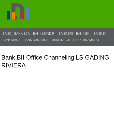
BANK
BANK BCA
BANK MANDIRI
BANK BRI
BANK BNI
BANK BII
CIMB NIAGA
BANK DANAMON
BANK MEGA
BANK MUAMALAT
Bank BII Office Channeling LS GADING
RIVIERA