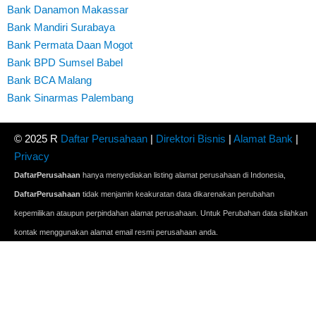
Bank Danamon Makassar
Bank Mandiri Surabaya
Bank Permata Daan Mogot
Bank BPD Sumsel Babel
Bank BCA Malang
Bank Sinarmas Palembang
© 2025 R
Daftar Perusahaan
|
Direktori Bisnis
|
Alamat Bank
|
Privacy
DaftarPerusahaan
hanya menyediakan listing alamat perusahaan di Indonesia,
DaftarPerusahaan
tidak menjamin keakuratan data dikarenakan perubahan
kepemilikan ataupun perpindahan alamat perusahaan. Untuk Perubahan data silahkan
kontak menggunakan alamat email resmi perusahaan anda.