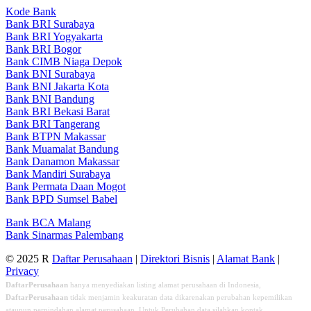
Kode Bank
Bank BRI Surabaya
Bank BRI Yogyakarta
Bank BRI Bogor
Bank CIMB Niaga Depok
Bank BNI Surabaya
Bank BNI Jakarta Kota
Bank BNI Bandung
Bank BRI Bekasi Barat
Bank BRI Tangerang
Bank BTPN Makassar
Bank Muamalat Bandung
Bank Danamon Makassar
Bank Mandiri Surabaya
Bank Permata Daan Mogot
Bank BPD Sumsel Babel
Bank BCA Malang
Bank Sinarmas Palembang
© 2025 R
Daftar Perusahaan
|
Direktori Bisnis
|
Alamat Bank
|
Privacy
DaftarPerusahaan
hanya menyediakan listing alamat perusahaan di Indonesia,
DaftarPerusahaan
tidak menjamin keakuratan data dikarenakan perubahan kepemilikan
ataupun perpindahan alamat perusahaan. Untuk Perubahan data silahkan kontak