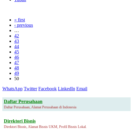
« first
‹ previous
…
42
43
44
45
46
47
48
49
50
WhatsApp
Twitter
Facebook
LinkedIn
Email
Daftar Perusahaan
Daftar Perusahaan, Alamat Perusahaan di Indonesia
Direktori Bisnis
Direktori Bisnis, Alamat Bisnis UKM, Profil Bisnis Lokal.