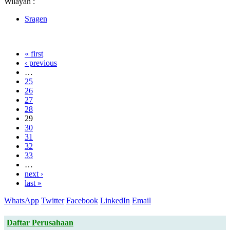
Wilayah :
Sragen
« first
‹ previous
…
25
26
27
28
29
30
31
32
33
…
next ›
last »
WhatsApp
Twitter
Facebook
LinkedIn
Email
Daftar Perusahaan