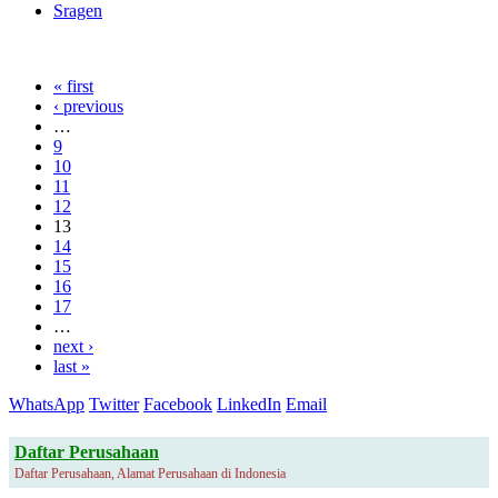
Sragen
« first
‹ previous
…
9
10
11
12
13
14
15
16
17
…
next ›
last »
WhatsApp
Twitter
Facebook
LinkedIn
Email
Daftar Perusahaan
Daftar Perusahaan, Alamat Perusahaan di Indonesia