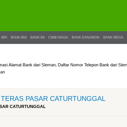
 BRI
BANK BNI
BANK BII
CIMB NIAGA
BANK DANAMON
BANK MEGA
rmasi Alamat Bank dari Sleman, Daftar Nomor Telepon Bank dari Sle
man
Kas TERAS PASAR CATURTUNGGAL
 PASAR CATURTUNGGAL