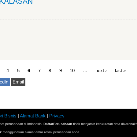
 KALASAN
4
5
6
7
8
9
10
…
next ›
last »
edIn
Email
ri Bisnis
|
Alamat Bank
|
Privacy
mat perusahaan di Indonesia,
DaftarPerusahaan
tidak menjamin keakuratan data dikarenak
ak menggunakan alamat email resmi perusahaan anda.