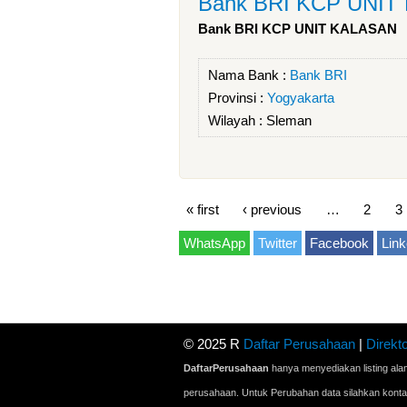
Bank BRI KCP UNIT
Bank BRI KCP UNIT KALASAN
Nama Bank :
Bank BRI
Provinsi :
Yogyakarta
Wilayah :
Sleman
« first
‹ previous
…
2
3
WhatsApp
Twitter
Facebook
Link
© 2025 R
Daftar Perusahaan
|
Direkto
DaftarPerusahaan
hanya menyediakan listing ala
perusahaan. Untuk Perubahan data silahkan kont