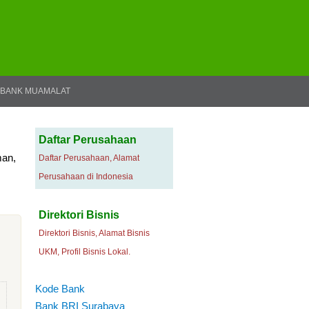
BANK MUAMALAT
Daftar Perusahaan
man,
Daftar Perusahaan, Alamat
Perusahaan di Indonesia
Direktori Bisnis
Direktori Bisnis, Alamat Bisnis
UKM, Profil Bisnis Lokal.
Kode Bank
Bank BRI Surabaya