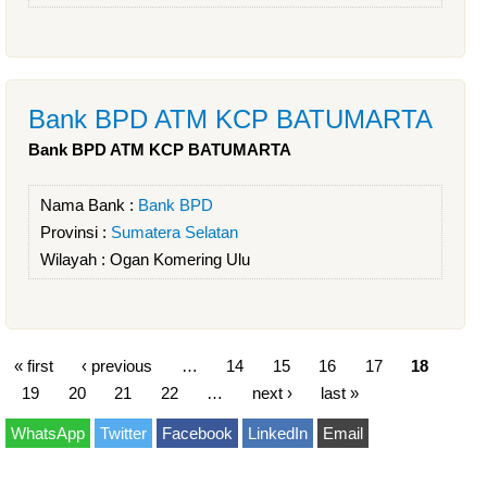
Bank BPD ATM KCP BATUMARTA
Bank BPD ATM KCP BATUMARTA
Nama Bank :
Bank BPD
Provinsi :
Sumatera Selatan
Wilayah :
Ogan Komering Ulu
« first
‹ previous
…
14
15
16
17
18
19
20
21
22
…
next ›
last »
WhatsApp
Twitter
Facebook
LinkedIn
Email