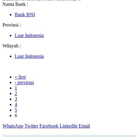
Nama Bank :
Bank BNI
Provinsi :
Luar Indonesia
Wilayah :
Luar Indonesia
« first
‹ previous
1
2
3
4
5
6
WhatsApp
Twitter
Facebook
LinkedIn
Email