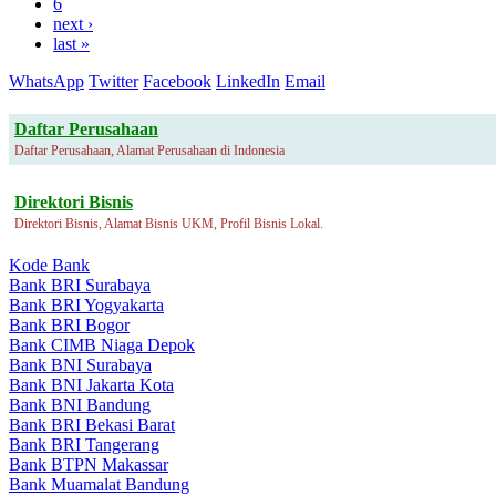
6
next ›
last »
WhatsApp
Twitter
Facebook
LinkedIn
Email
Daftar Perusahaan
Daftar Perusahaan, Alamat Perusahaan di Indonesia
Direktori Bisnis
Direktori Bisnis, Alamat Bisnis UKM, Profil Bisnis Lokal.
Kode Bank
Bank BRI Surabaya
Bank BRI Yogyakarta
Bank BRI Bogor
Bank CIMB Niaga Depok
Bank BNI Surabaya
Bank BNI Jakarta Kota
Bank BNI Bandung
Bank BRI Bekasi Barat
Bank BRI Tangerang
Bank BTPN Makassar
Bank Muamalat Bandung