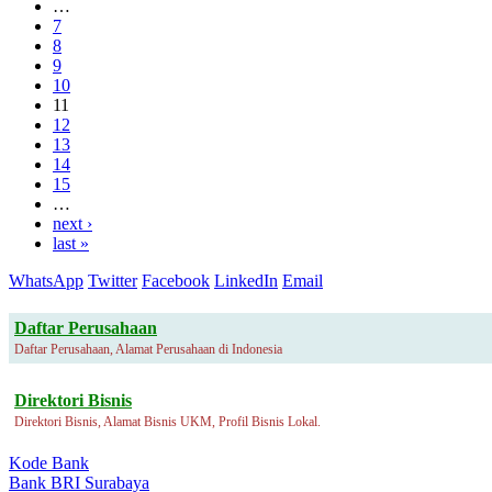
…
7
8
9
10
11
12
13
14
15
…
next ›
last »
WhatsApp
Twitter
Facebook
LinkedIn
Email
Daftar Perusahaan
Daftar Perusahaan, Alamat Perusahaan di Indonesia
Direktori Bisnis
Direktori Bisnis, Alamat Bisnis UKM, Profil Bisnis Lokal.
Kode Bank
Bank BRI Surabaya